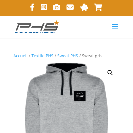
Accueil
/
Textile PHS
/
Sweat PHS
/ Sweat gris