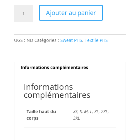
quantité
Ajouter au panier
de
Sweat
gris
UGS :
ND
Catégories :
Sweat PHS
,
Textile PHS
Informations complémentaires
Informations
complémentaires
Taille haut du
XS, S, M, L, XL, 2XL,
corps
3XL