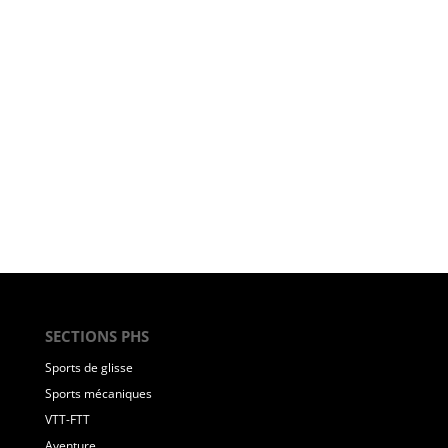
SECTIONS PHS
Sports de glisse
Sports mécaniques
VTT-FTT
Aventure