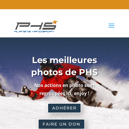
Les meilleures
photos de PHS
Nos actions en photo sont
regroupées ici, enjoy !
ADHÉRER
FAIRE UN DON