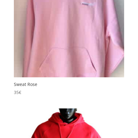
Sweat Rose
35
€