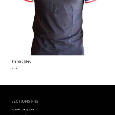
T-shirt bleu
25
€
SECTIONS PHS
Sports de glisse