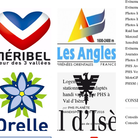
Evèneme
Evèneme
Photos 
Logements et
Logements et
Photos 
stationnements adaptés
stationnements adaptés
Photos k
handi validés par PHS à
handi validés par PHS
Raid ha
Meribel
aux Angles
Mercred
Sensibil
par
par
PHS PLANÈTE
PHS PLANÈTE
le
le
Evèneme
HANDISPORT
22 oct 2016
HANDISPORT
20 oct 2016
Journées
Photos 
Pas de commentaires
Pas de commentaires
PHS Ave
PHS Vo
MotoGP 
Logements et
Logements et
PHSM
(
stationnements adaptés
stationnements adaptés
handi validés par PHS à
handi validés par PHS à
Orelle
Val d’Isère
CONSE
par
par
PHS PLANÈTE
PHS PLANÈTE
le
le
HANDISPORT
20 oct 2016
HANDISPORT
20 oct 2016
Conseils 
Conseils
Pas de commentaires
Pas de commentaires