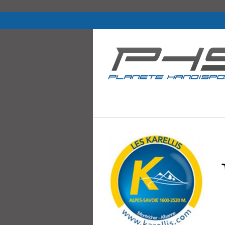
PHS Planète Handisport, association handisport (han
handi-wake, FTT, karting et moto handi.).
Logements et
stationnements adaptés
handi validés par PHS
aux Karellis
par
PHS PLANÈTE
le
HANDISPORT
22 oct 2016
Pas de commentaires