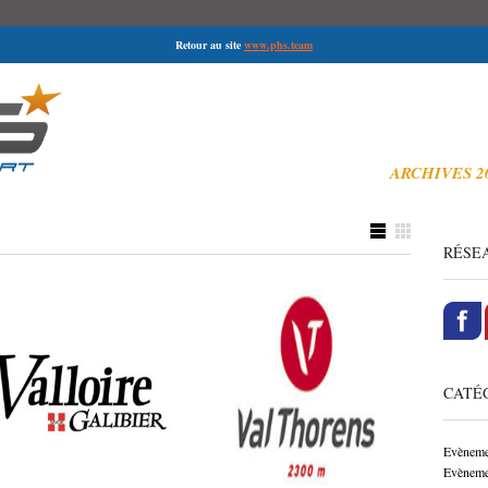
Retour au site
www.phs.team
ARCHIVES 2
di-ski,
RÉSEA
Logements et
Logements et
stationnements adaptés
stationnements adaptés
handi validés par PHS à
handi validés par PHS à
Valloire
Val Thorens
CATÉG
par
par
PHS PLANÈTE
PHS PLANÈTE
le
le
HANDISPORT
22 oct 2016
HANDISPORT
22 oct 2016
Evèneme
Evèneme
Pas de commentaires
Pas de commentaires