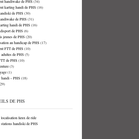
nt handiwake de PHS
(34)
nt karting handi de PHS
(16)
handiski de PHS
(30)
handiwake de PHS
(31)
arting handi de PHS
(16)
ndisport de PHS
(6)
is jeunes de PHS
(20)
isation au handicap de PHS
(17)
nt FTT de PHS
(10)
 adultes de PHS
(5)
FTT de PHS
(10)
nture
(3)
yage
(1)
handi – PHS
(18)
29)
ILS DE PHS
localisation lieux de ride
 stations handiski de PHS