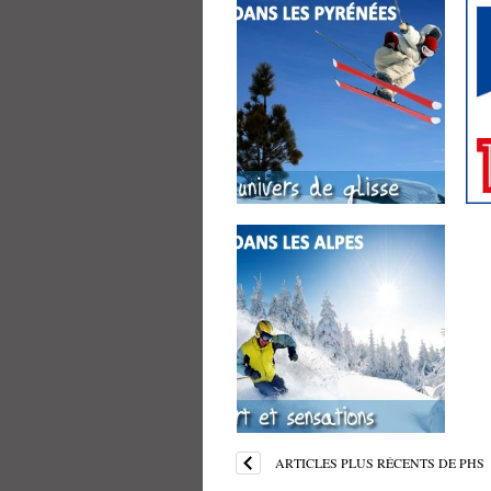
Stations de ski alpin
testées par PHS –
Logements et
stationnements adaptés
handi – Pyrénées
par
PHS PLANÈTE
le
HANDISPORT
20 oct 2016
Pas de commentaires
Stations de ski alpin
testées par PHS –
Logements et
stationnements adaptés
handi – Alpes
par
PHS PLANÈTE
le
HANDISPORT
19 oct 2016
Pas de commentaires
ARTICLES PLUS RÉCENTS DE PHS