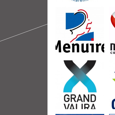
Logements et
stationnements adaptés
handi validés par PHS
aux Menuires
par
PHS PLANÈTE
le
HANDISPORT
22 oct 2016
Pas de commentaires
Logements et
stationnements adaptés
handi validés par PHS à
Gran Valira (Andorre)
par
PHS PLANÈTE
le
HANDISPORT
20 oct 2016
Pas de commentaires