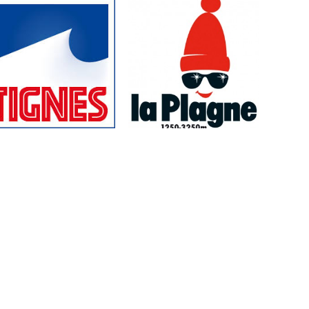
Logements et
Logements et
stationnements adaptés
stationnements adaptés
handi validés par PHS à
handi validés par PHS à
Tignes
La Plagne
par
par
PHS PLANÈTE
PHS PLANÈTE
le
le
HANDISPORT
20 oct 2016
HANDISPORT
19 oct 2016
Pas de commentaires
Pas de commentaires