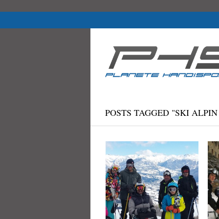
PHS Planète Handisport, association handisport (han
handi-wake, FTT, karting et moto handi.).
POSTS TAGGED "SKI ALPIN
Initiation tempo duo
Alpes du sud
par
PHS PLANÈTE
le
HANDISPORT
6 mar 2016