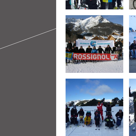
Pas de commentaires
Ski Serre Chevalier
Janvier 2013
par
PHS PLANÈTE
le
HANDISPORT
15 jan 2013
3 Commentaires
Séjour neige enfant
par
PHS PLANÈTE
le
HANDISPORT
23 mar 2012
4 Commentaires