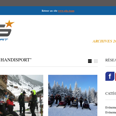
Retour au site
www.phs.team
ARCHIVES 2
di-ski,
 HANDISPORT"
RÉSEA
Andorre – Soldeu –
Canada Février 2013
domaine Grandvalira du
par
PHS PLANÈTE
le
3 au 9 Mars 2013
HANDISPORT
16 fév 2013
CATÉG
par
PHS PLANÈTE
le
HANDISPORT
10 mar 2013
Evèneme
Evèneme