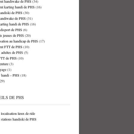
nt handiwake de PHS
(34)
nt karting handi de PHS
(16)
handiski de PHS
(30)
handiwake de PHS
(31)
arting handi de PHS
(16)
ndisport de PHS
(6)
is jeunes de PHS
(20)
isation au handicap de PHS
(17)
nt FTT de PHS
(10)
 adultes de PHS
(5)
FTT de PHS
(10)
nture
(3)
yage
(1)
handi – PHS
(18)
29)
ILS DE PHS
localisation lieux de ride
 stations handiski de PHS