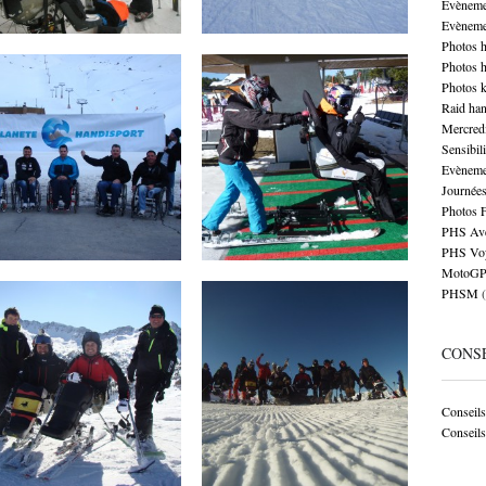
Evèneme
2 Commentaires
8 Commentaires
Evèneme
Photos 
Photos 
Fermeture saison ski
Stage ski Alpin Font
Photos k
Alpin 2012 les 26-27-
Romeu
Raid ha
28 Avril
Mercred
par
PHS PLANÈTE
le
Sensibil
HANDISPORT
26 mar 2012
par
PHS PLANÈTE
Evèneme
le
HANDISPORT
30 avr 2012
Journées
Photos 
PHS Ave
1 Commentaire
Pas de commentaires
PHS Vo
MotoGP 
PHSM
(
Ski Alpin Andorre
Méribel – Janvier 2012
Février 2012
par
PHS PLANÈTE
CONSE
le
HANDISPORT
22 jan 2012
par
PHS PLANÈTE
le
HANDISPORT
16 fév 2012
Conseils 
Conseils
3 Commentaires
Pas de commentaires