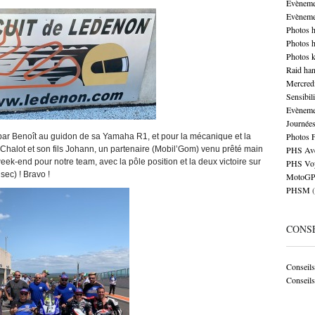
Evèneme
Evèneme
Photos 
Photos 
Photos k
Raid ha
Mercred
Sensibil
Evèneme
Journées
Photos 
r Benoît au guidon de sa Yamaha R1, et pour la mécanique et la
 Chalot et son fils Johann, un partenaire (Mobil’Gom) venu prêté main
PHS Ave
eek-end pour notre team, avec la pôle position et la deux victoire sur
PHS Vo
 sec) ! Bravo !
MotoGP 
PHSM
(
CONSE
Conseils 
Conseils