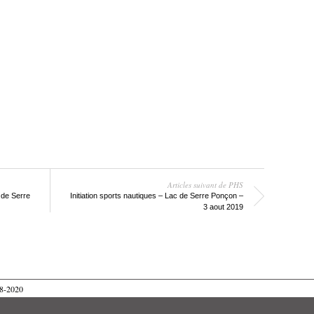
Articles suivant de PHS
 de Serre
Initiation sports nautiques – Lac de Serre Ponçon –
3 aout 2019
08-2020