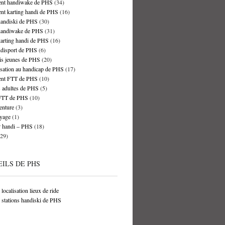
nt handiwake de PHS
(34)
nt karting handi de PHS
(16)
handiski de PHS
(30)
handiwake de PHS
(31)
arting handi de PHS
(16)
ndisport de PHS
(6)
is jeunes de PHS
(20)
isation au handicap de PHS
(17)
nt FTT de PHS
(10)
 adultes de PHS
(5)
FTT de PHS
(10)
nture
(3)
yage
(1)
handi – PHS
(18)
29)
ILS DE PHS
localisation lieux de ride
 stations handiski de PHS