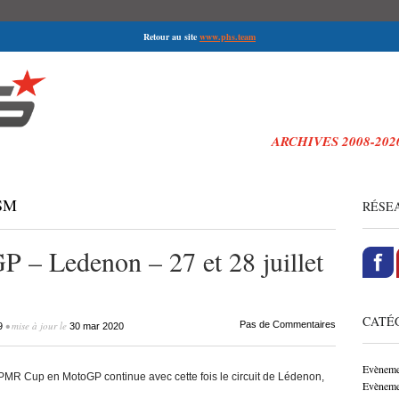
Retour au site
www.phs.team
ARCHIVES 2008-20
di-ski,
SM
RÉSEA
– Ledenon – 27 et 28 juillet
CATÉG
• mise à jour le
Pas de Commentaires
9
30 mar 2020
Evèneme
a PMR Cup en MotoGP continue avec cette fois le circuit de Lédenon,
Evèneme