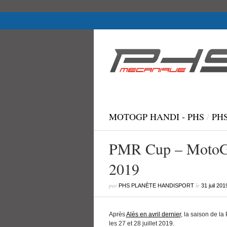
PHS Planète Handisport, association handisport (han
handi-wake, FTT, karting et moto handi.).
MOTOGP HANDI - PHS
/
PH
PMR Cup – MotoGP 
2019
par
le
PHS PLANÈTE HANDISPORT
31 juil 201
Après
Alès en avril dernier
, la saison de l
les 27 et 28 juillet 2019.